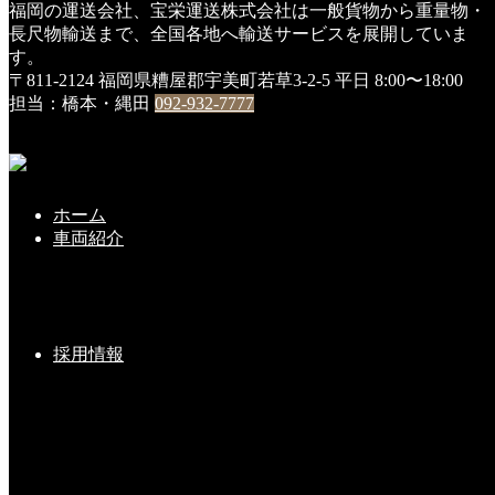
福岡の運送会社、宝栄運送株式会社は一般貨物から重量物・
HOME
長尺物輸送まで、全国各地へ輸送サービスを展開していま
DSC00729
す。
〒811-2124 福岡県糟屋郡宇美町若草3-2-5
平日 8:00〜18:00
DSC00729
担当：橋本・縄田
092-932-7777
2017年12月29日
ホーム
こちらの記事もどうぞ
車両紹介
新しい命・・・その後
採用情報
2020-06-05(Fri)
『令和元年』新車入車・第２弾！
2019-10-31(Thu)