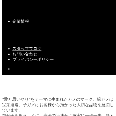
寒波到来・・
企業情報
2021-01-08(Fri)
スタッフブログ
お問い合わせ
プライバシーポリシー
”愛と思いやり”をテーマに生まれたカメのマーク。親ガメは
宝栄運送、子ガメはお客様から預かった大切な品物を意図し
ています。
親が子を思うように。安全で迅速かつ確実に一歩一歩、愛と