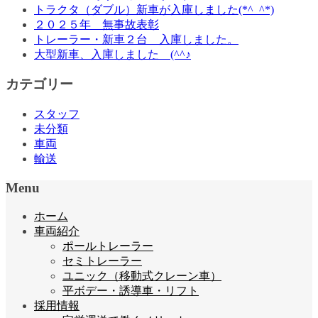
トラクタ（ダブル）新車が入庫しました(*^_^*)
２０２５年 無事故表彰
トレーラー・新車２台 入庫しました。
大型新車、入庫しました (^^♪
カテゴリー
スタッフ
未分類
車両
輸送
Menu
ホーム
車両紹介
ポールトレーラー
セミトレーラー
ユニック（移動式クレーン車）
平ボデー・誘導車・リフト
採用情報