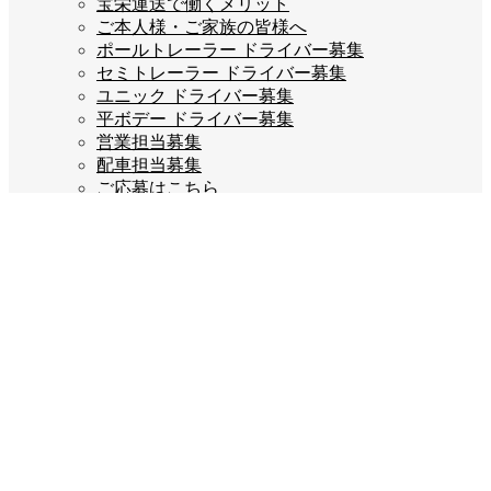
宝栄運送で働くメリット
ご本人様・ご家族の皆様へ
ポールトレーラー ドライバー募集
セミトレーラー ドライバー募集
ユニック ドライバー募集
平ボデー ドライバー募集
営業担当募集
配車担当募集
ご応募はこちら
企業情報
会長あいさつ
会社概要
会社沿革
企業理念
スタッフブログ
お問い合わせ
プライバシーポリシー
Company info
宝栄運送株式会社
福岡県糟屋郡宇美町若草3丁目2-5