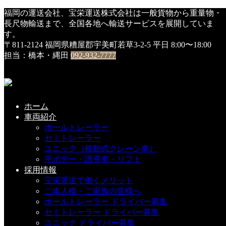
HOME
福岡の運送会社、宝栄運送株式会社は一般貨物から重量物・
DSC00755
長尺物輸送まで、全国各地へ輸送サービスを展開していま
す。
DSC00755
〒811-2124 福岡県糟屋郡宇美町若草3-2-5
平日 8:00〜18:00
担当：橋本・縄田
092-932-7777
2017年12月29日
こちらの記事もどうぞ
ホーム
車両紹介
ポールトレーラー
セミトレーラー
『令和元年』新車入車・・第３弾
ユニック（移動式クレーン車）
平ボデー・誘導車・リフト
2019-12-09(Mon)
採用情報
宝栄運送で働くメリット
ご本人様・ご家族の皆様へ
ポールトレーラー ドライバー募集
新車が入りました① （いすゞ）
セミトレーラー ドライバー募集
ユニック ドライバー募集
2022-01-27(Thu)