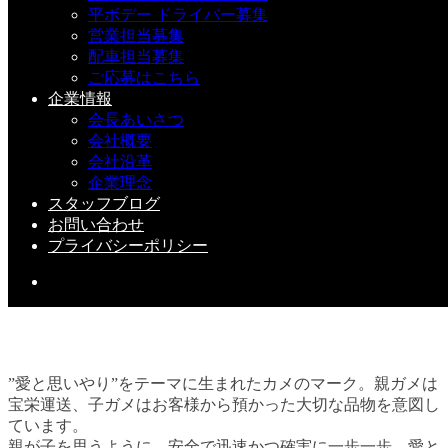
平ボデー ドライバー募集
営業担当募集
配車担当募集
『トラック・退車式』
ご応募はこちら
企業情報
2020-01-20(Mon)
会長あいさつ
会社概要
会社沿革
企業理念
スタッフブログ
お問い合わせ
プライバシーポリシー
”愛と思いやり”をテーマに生まれたカメのマーク。親ガメは
宝栄運送、子ガメはお客様から預かった大切な品物を意図し
ています。
親が子を思うように。安全で迅速かつ確実に一歩一歩、愛と