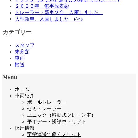
２０２５年 無事故表彰
トレーラー・新車２台 入庫しました。
大型新車、入庫しました (^^♪
カテゴリー
スタッフ
未分類
車両
輸送
Menu
ホーム
車両紹介
ポールトレーラー
セミトレーラー
ユニック（移動式クレーン車）
平ボデー・誘導車・リフト
採用情報
宝栄運送で働くメリット