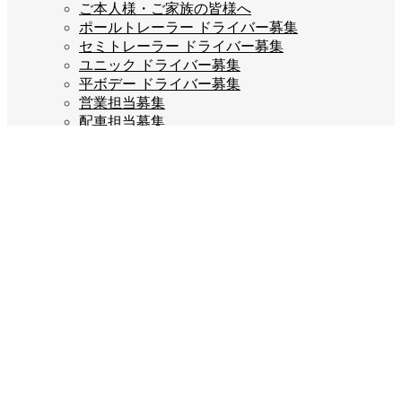
ご本人様・ご家族の皆様へ
ポールトレーラー ドライバー募集
セミトレーラー ドライバー募集
ユニック ドライバー募集
平ボデー ドライバー募集
営業担当募集
配車担当募集
ご応募はこちら
企業情報
会長あいさつ
会社概要
会社沿革
企業理念
スタッフブログ
お問い合わせ
プライバシーポリシー
Company info
宝栄運送株式会社
福岡県糟屋郡宇美町若草3丁目2-5
TEL:092-932-7777