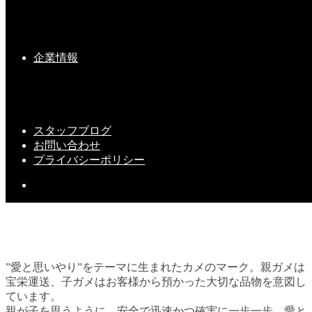
第４回・宝栄カップ開催③
企業情報
2019-03-26(Tue)
スタッフブログ
お問い合わせ
プライバシーポリシー
”愛と思いやり”をテーマに生まれたカメのマーク。親ガメは
宝栄運送、子ガメはお客様から預かった大切な品物を意図し
ています。
親が子を思うように。安全で迅速かつ確実に一歩一歩、愛と