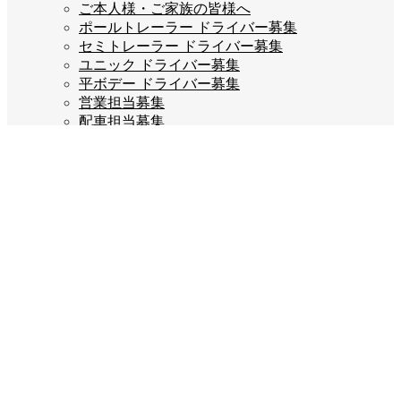
ご本人様・ご家族の皆様へ
ポールトレーラー ドライバー募集
セミトレーラー ドライバー募集
ユニック ドライバー募集
平ボデー ドライバー募集
営業担当募集
配車担当募集
ご応募はこちら
企業情報
会長あいさつ
会社概要
会社沿革
企業理念
スタッフブログ
お問い合わせ
プライバシーポリシー
Company info
宝栄運送株式会社
福岡県糟屋郡宇美町若草3丁目2-5
TEL:092-932-7777