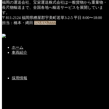
福岡の運送会社、宝栄運送株式会社は一般貨物から重量物・
HOME
長尺物輸送まで、全国各地へ輸送サービスを展開していま
DSC00766
す。
〒811-2124 福岡県糟屋郡宇美町若草3-2-5
平日 8:00〜18:00
DSC00766
担当：橋本・縄田
092-932-7777
2018年4月6日
ホーム
こちらの記事もどうぞ
車両紹介
新社屋 ”地鎮祭”
採用情報
2019-06-07(Fri)
自然の力
2019-01-29(Tue)