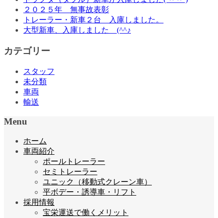
２０２５年 無事故表彰
トレーラー・新車２台 入庫しました。
大型新車、入庫しました (^^♪
カテゴリー
スタッフ
未分類
車両
輸送
Menu
ホーム
車両紹介
ポールトレーラー
セミトレーラー
ユニック（移動式クレーン車）
平ボデー・誘導車・リフト
採用情報
宝栄運送で働くメリット