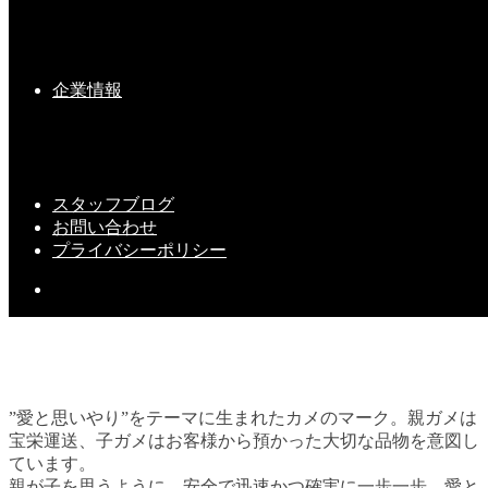
２０２０年度 無事故表彰②
企業情報
2021-01-08(Fri)
スタッフブログ
お問い合わせ
プライバシーポリシー
”愛と思いやり”をテーマに生まれたカメのマーク。親ガメは
宝栄運送、子ガメはお客様から預かった大切な品物を意図し
ています。
親が子を思うように。安全で迅速かつ確実に一歩一歩、愛と