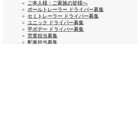
ご本人様・ご家族の皆様へ
ポールトレーラー ドライバー募集
セミトレーラー ドライバー募集
ユニック ドライバー募集
平ボデー ドライバー募集
営業担当募集
配車担当募集
ご応募はこちら
企業情報
会長あいさつ
会社概要
会社沿革
企業理念
スタッフブログ
お問い合わせ
プライバシーポリシー
Company info
宝栄運送株式会社
福岡県糟屋郡宇美町若草3丁目2-5
TEL:092-932-7777