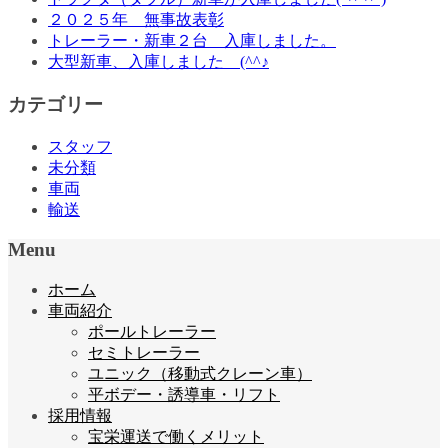
２０２５年 無事故表彰
トレーラー・新車２台 入庫しました。
大型新車、入庫しました (^^♪
カテゴリー
スタッフ
未分類
車両
輸送
Menu
ホーム
車両紹介
ポールトレーラー
セミトレーラー
ユニック（移動式クレーン車）
平ボデー・誘導車・リフト
採用情報
宝栄運送で働くメリット