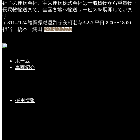
福岡の運送会社、宝栄運送株式会社は一般貨物から重量物・
HOME
長尺物輸送まで、全国各地へ輸送サービスを展開していま
DSC00913
す。
〒811-2124 福岡県糟屋郡宇美町若草3-2-5
平日 8:00〜18:00
DSC00913
担当：橋本・縄田
092-932-7777
2018年6月21日
ホーム
こちらの記事もどうぞ
車両紹介
ユニック車の乗務員さん募集中
採用情報
2019-01-23(Wed)
１２月２９日 納会
2019-01-10(Thu)