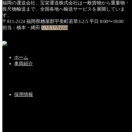
福岡の運送会社、宝栄運送株式会社は一般貨物から重量物・
HOME
長尺物輸送まで、全国各地へ輸送サービスを展開していま
スタッフ
す。
第３回・宝栄カップ開催②
〒811-2124 福岡県糟屋郡宇美町若草3-2-5
平日 8:00〜18:00
担当：橋本・縄田
092-932-7777
第３回・宝栄カップ開催②
2018年9月26日
弊社社長・宮﨑による、「今日一日、怪我なく、楽しくラウ
ホーム
ンドしましょう」との開会の挨拶。
車両紹介
続いて始球式は、前回優勝のＴさん（トレーラー乗務）。
採用情報