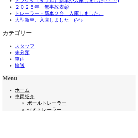
トラクタ（ダブル）新車が入庫しました(*^_^*)
２０２５年 無事故表彰
トレーラー・新車２台 入庫しました。
大型新車、入庫しました (^^♪
カテゴリー
スタッフ
未分類
車両
輸送
Menu
ホーム
車両紹介
ポールトレーラー
セミトレーラー
ユニック（移動式クレーン車）
平ボデー・誘導車・リフト
採用情報
宝栄運送で働くメリット