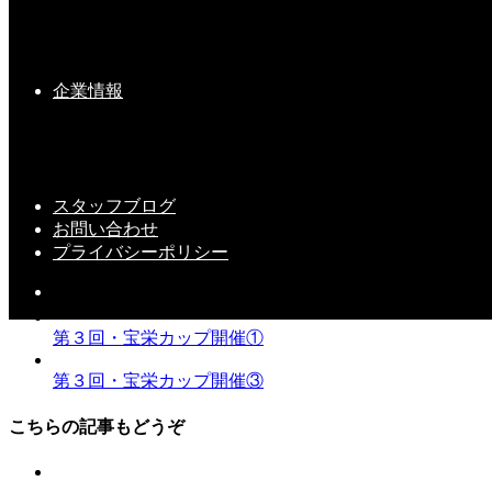
企業情報
フェアウェイど真ん中！さすがです！！
スタッフブログ
お問い合わせ
プライバシーポリシー
スタッフ
第３回・宝栄カップ開催①
第３回・宝栄カップ開催③
こちらの記事もどうぞ