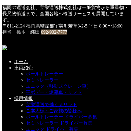
HOME
福岡の運送会社、宝栄運送株式会社は一般貨物から重量物・
DSC00968
長尺物輸送まで、全国各地へ輸送サービスを展開していま
す。
DSC00968
〒811-2124 福岡県糟屋郡宇美町若草3-2-5
平日 8:00〜18:00
担当：橋本・縄田
092-932-7777
2018年9月25日
こちらの記事もどうぞ
ホーム
車両紹介
ポールトレーラー
セミトレーラー
新社屋 ”地鎮祭”
ユニック（移動式クレーン車）
平ボデー・誘導車・リフト
2019-06-07(Fri)
採用情報
宝栄運送で働くメリット
ご本人様・ご家族の皆様へ
ポールトレーラー ドライバー募集
自然の力
セミトレーラー ドライバー募集
ユニック ドライバー募集
2019-01-29(Tue)