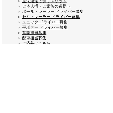
宝栄運送で働くメリット
ご本人様・ご家族の皆様へ
ポールトレーラー ドライバー募集
セミトレーラー ドライバー募集
ユニック ドライバー募集
平ボデー ドライバー募集
営業担当募集
配車担当募集
ご応募はこちら
企業情報
会長あいさつ
会社概要
会社沿革
企業理念
スタッフブログ
お問い合わせ
プライバシーポリシー
Company info
宝栄運送株式会社
福岡県糟屋郡宇美町若草3丁目2-5