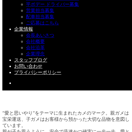
平ボデー ドライバー募集
営業担当募集
配車担当募集
『トラック・退車式』
ご応募はこちら
企業情報
2020-01-20(Mon)
会長あいさつ
会社概要
会社沿革
企業理念
スタッフブログ
お問い合わせ
プライバシーポリシー
”愛と思いやり”をテーマに生まれたカメのマーク。親ガメは
宝栄運送、子ガメはお客様から預かった大切な品物を意図し
ています。
親が子を思うように。安全で迅速かつ確実に一歩一歩、愛と