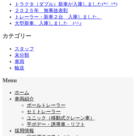
トラクタ（ダブル）新車が入庫しました(*^_^*)
２０２５年 無事故表彰
トレーラー・新車２台 入庫しました。
大型新車、入庫しました (^^♪
カテゴリー
スタッフ
未分類
車両
輸送
Menu
ホーム
車両紹介
ポールトレーラー
セミトレーラー
ユニック（移動式クレーン車）
平ボデー・誘導車・リフト
採用情報