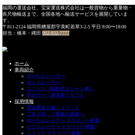
HOME
福岡の運送会社、宝栄運送株式会社は一般貨物から重量物・
DSC01029
長尺物輸送まで、全国各地へ輸送サービスを展開していま
す。
DSC01029
〒811-2124 福岡県糟屋郡宇美町若草3-2-5
平日 8:00〜18:00
担当：橋本・縄田
092-932-7777
2019年1月5日
こちらの記事もどうぞ
ホーム
車両紹介
ポールトレーラー
セミトレーラー
７ｔユニック・新車納車
ユニック（移動式クレーン車）
平ボデー・誘導車・リフト
2023-01-26(Thu)
採用情報
宝栄運送で働くメリット
ご本人様・ご家族の皆様へ
ポールトレーラー ドライバー募集
今年も実りました(^v^)
セミトレーラー ドライバー募集
ユニック ドライバー募集
2018-04-23(Mon)