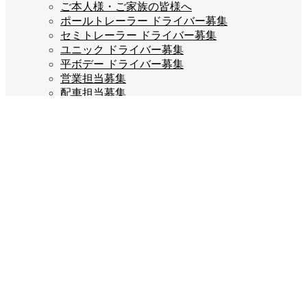
ご本人様・ご家族の皆様へ
ポールトレーラー ドライバー募集
セミトレーラー ドライバー募集
ユニック ドライバー募集
平ボデー ドライバー募集
営業担当募集
配車担当募集
ご応募はこちら
企業情報
会長あいさつ
会社概要
会社沿革
企業理念
スタッフブログ
お問い合わせ
プライバシーポリシー
Company info
宝栄運送株式会社
福岡県糟屋郡宇美町若草3丁目2-5
TEL:092-932-7777