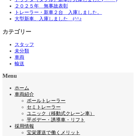
２０２５年 無事故表彰
トレーラー・新車２台 入庫しました。
大型新車、入庫しました (^^♪
カテゴリー
スタッフ
未分類
車両
輸送
Menu
ホーム
車両紹介
ポールトレーラー
セミトレーラー
ユニック（移動式クレーン車）
平ボデー・誘導車・リフト
採用情報
宝栄運送で働くメリット