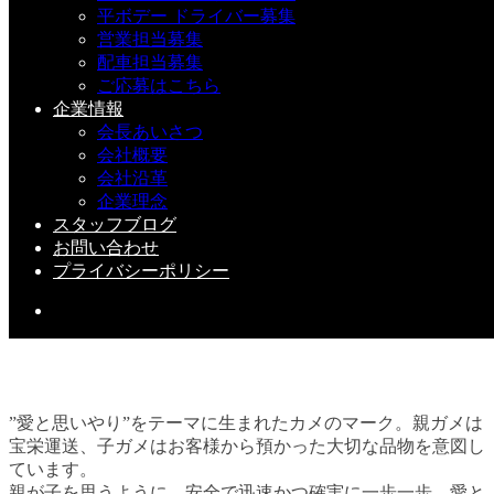
平ボデー ドライバー募集
営業担当募集
配車担当募集
トレーラー新車 入社しました(^^♪
ご応募はこちら
企業情報
2024-08-19(Mon)
会長あいさつ
会社概要
会社沿革
企業理念
スタッフブログ
お問い合わせ
プライバシーポリシー
”愛と思いやり”をテーマに生まれたカメのマーク。親ガメは
宝栄運送、子ガメはお客様から預かった大切な品物を意図し
ています。
親が子を思うように。安全で迅速かつ確実に一歩一歩、愛と