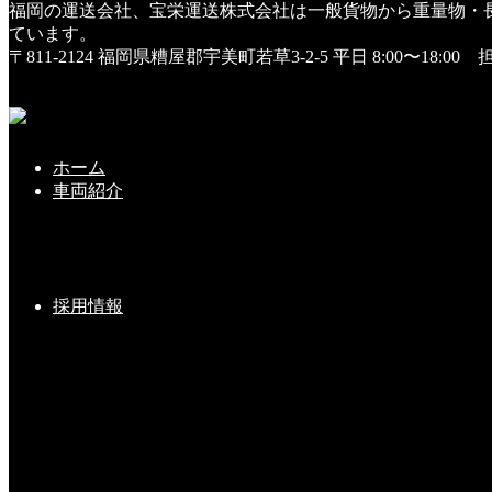
福岡の運送会社、宝栄運送株式会社は一般貨物から重量物・
HOME
ています。
DSC01115
〒811-2124 福岡県糟屋郡宇美町若草3-2-5
平日 8:00〜18:0
DSC01115
2019年1月5日
ホーム
車両紹介
こちらの記事もどうぞ
採用情報
新年挨拶
2021-01-07(Thu)
第４回・宝栄カップ開催①
2019-03-23(Sat)