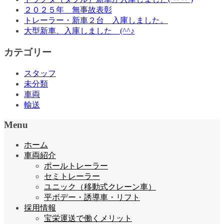
２０２５年 無事故表彰
トレーラー・新車２台 入庫しました。
大型新車、入庫しました (^^♪
カテゴリー
スタッフ
未分類
車両
輸送
Menu
ホーム
車両紹介
ポールトレーラー
セミトレーラー
ユニック（移動式クレーン車）
平ボデー・誘導車・リフト
採用情報
宝栄運送で働くメリット