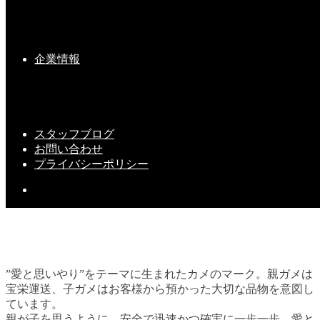
２０１９年・無事故表彰・・①
企業情報
2020-01-08(Wed)
スタッフブログ
お問い合わせ
プライバシーポリシー
”愛と思いやり”をテーマに生まれたカメのマーク。親ガメは
宝栄運送、子ガメはお客様から預かった大切な品物を意図し
ています。
親が子を思うように。安全で迅速かつ確実に一歩一歩、愛と