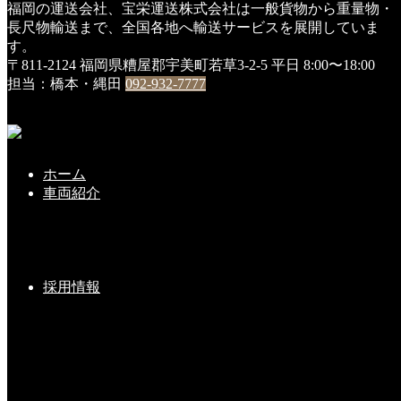
福岡の運送会社、宝栄運送株式会社は一般貨物から重量物・
HOME
長尺物輸送まで、全国各地へ輸送サービスを展開していま
DSC01107
す。
〒811-2124 福岡県糟屋郡宇美町若草3-2-5
平日 8:00〜18:00
DSC01107
担当：橋本・縄田
092-932-7777
2019年1月5日
ホーム
こちらの記事もどうぞ
車両紹介
実りの秋 v(^^)v
採用情報
2018-11-28(Wed)
トラクタ（ダブル）新車が入庫しました(*^_^*)
2026-02-18(Wed)