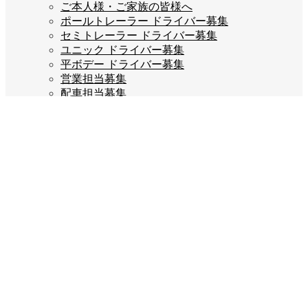
ご本人様・ご家族の皆様へ
ポールトレーラー ドライバー募集
セミトレーラー ドライバー募集
ユニック ドライバー募集
平ボデー ドライバー募集
営業担当募集
配車担当募集
ご応募はこちら
企業情報
会長あいさつ
会社概要
会社沿革
企業理念
スタッフブログ
お問い合わせ
プライバシーポリシー
Company info
宝栄運送株式会社
福岡県糟屋郡宇美町若草3丁目2-5
TEL:092-932-7777