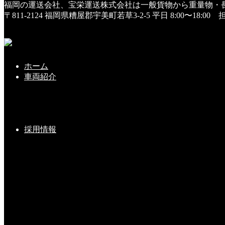
福岡の運送会社、宝栄運送株式会社は一般貨物から重量物・
HOME
〒811-2124 福岡県糟屋郡宇美町若草3-2-5
平日 8:00〜18:0
スタッフ
１２月２９日 納会
１２月２９日 納会
ホーム
車両紹介
2019年1月10日
直近の数年間は、従業員さん達の手作り『豚汁』と『お弁当
お世話になったのは、宇美町にある『釜屋』さん。以前、社
採用情報
飲酒運転は絶対に禁止ですので、運転する人はノンアルコー
韓国の家庭料理を振舞って貰い、『焼肉』『鍋』『チャプチ
ボリューム満点の料理を準備して頂き、従業員一同、大変満
社長！来年もご馳走して下さい！宜しくお願いします！！