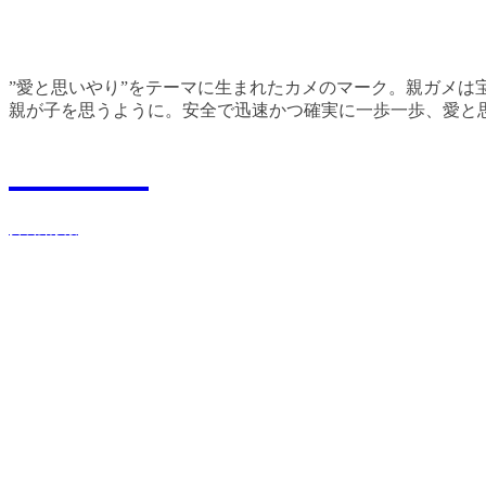
”愛と思いやり”をテーマに生まれたカメのマーク。親ガメは
親が子を思うように。安全で迅速かつ確実に一歩一歩、愛と
Recruit
採用情報