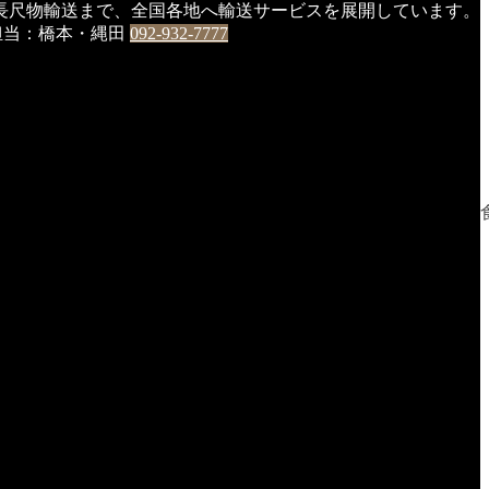
長尺物輸送まで、全国各地へ輸送サービスを展開しています。
0 担当：橋本・縄田
092-932-7777
』が恒例でしたが、今年は趣向を変えて、『韓国料理店』での
内ＢＢＱ大会を行った場所が、釜屋さんに変わられました。
ルビールで乾杯。
ェ』などを堪能。
足しています。