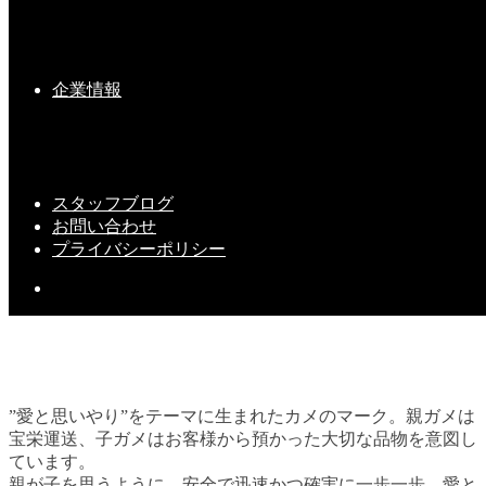
寒いこの時期に、強い味方(^v^)vv
企業情報
2019-01-21(Mon)
スタッフブログ
お問い合わせ
プライバシーポリシー
”愛と思いやり”をテーマに生まれたカメのマーク。親ガメは
宝栄運送、子ガメはお客様から預かった大切な品物を意図し
ています。
親が子を思うように。安全で迅速かつ確実に一歩一歩、愛と