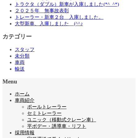
トラクタ（ダブル）新車が入庫しました(*^_^*)
２０２５年 無事故表彰
トレーラー・新車２台 入庫しました。
大型新車、入庫しました (^^♪
カテゴリー
スタッフ
未分類
車両
輸送
Menu
ホーム
車両紹介
ポールトレーラー
セミトレーラー
ユニック（移動式クレーン車）
平ボデー・誘導車・リフト
採用情報