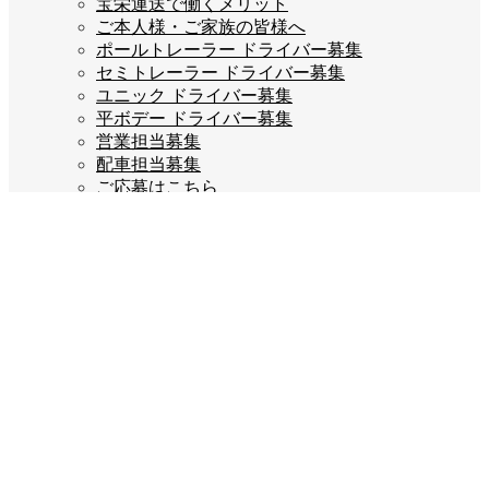
宝栄運送で働くメリット
ご本人様・ご家族の皆様へ
ポールトレーラー ドライバー募集
セミトレーラー ドライバー募集
ユニック ドライバー募集
平ボデー ドライバー募集
営業担当募集
配車担当募集
ご応募はこちら
企業情報
会長あいさつ
会社概要
会社沿革
企業理念
スタッフブログ
お問い合わせ
プライバシーポリシー
Company info
宝栄運送株式会社
福岡県糟屋郡宇美町若草3丁目2-5