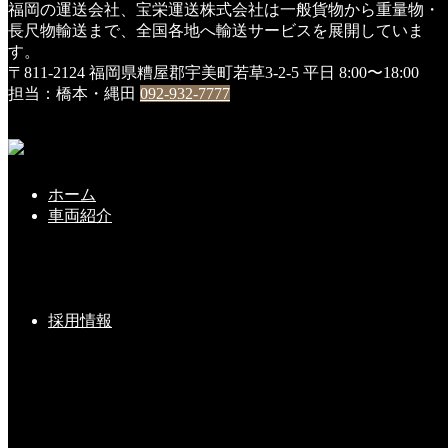
福岡の運送会社、宝栄運送株式会社は一般貨物から重量物・
HOME
長尺物輸送まで、全国各地へ輸送サービスを展開していま
DSC01119
す。
〒811-2124 福岡県糟屋郡宇美町若草3-2-5
平日 8:00〜18:00
DSC01119
担当：橋本・縄田
092-932-7777
2019年1月5日
ホーム
こちらの記事もどうぞ
車両紹介
新年ご挨拶
採用情報
2023-01-01(Sun)
２０１９年・無事故表彰・・①
2020-01-08(Wed)