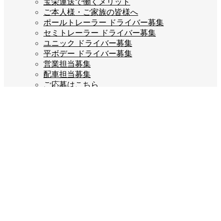
宝栄運送で働くメリット
ご本人様・ご家族の皆様へ
ポールトレーラー ドライバー募集
セミトレーラー ドライバー募集
ユニック ドライバー募集
平ボデー ドライバー募集
営業担当募集
配車担当募集
ご応募はこちら
企業情報
会長あいさつ
会社概要
会社沿革
企業理念
スタッフブログ
お問い合わせ
プライバシーポリシー
Company info
宝栄運送株式会社
福岡県糟屋郡宇美町若草3丁目2-5