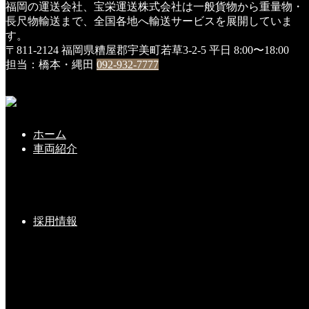
福岡の運送会社、宝栄運送株式会社は一般貨物から重量物・
HOME
長尺物輸送まで、全国各地へ輸送サービスを展開していま
DSC01206
す。
〒811-2124 福岡県糟屋郡宇美町若草3-2-5
平日 8:00〜18:00
DSC01206
担当：橋本・縄田
092-932-7777
2019年3月2日
ホーム
こちらの記事もどうぞ
車両紹介
『新社屋』完成しました（＾＾）ｖｖ
採用情報
2019-09-30(Mon)
新しい命②
2020-05-12(Tue)