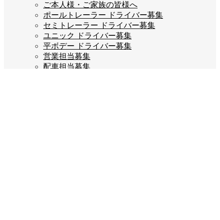
ご本人様・ご家族の皆様へ
ポールトレーラー ドライバー募集
セミトレーラー ドライバー募集
ユニック ドライバー募集
平ボデー ドライバー募集
営業担当募集
配車担当募集
ご応募はこちら
企業情報
会長あいさつ
会社概要
会社沿革
企業理念
スタッフブログ
お問い合わせ
プライバシーポリシー
Company info
宝栄運送株式会社
福岡県糟屋郡宇美町若草3丁目2-5
TEL:092-932-7777