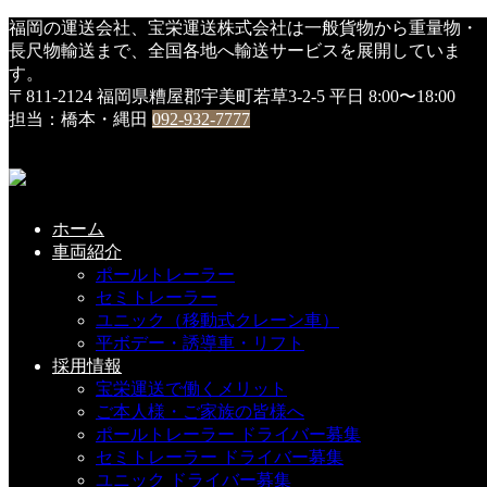
HOME
福岡の運送会社、宝栄運送株式会社は一般貨物から重量物・
DSC01285
長尺物輸送まで、全国各地へ輸送サービスを展開していま
す。
DSC01285
〒811-2124 福岡県糟屋郡宇美町若草3-2-5
平日 8:00〜18:00
担当：橋本・縄田
092-932-7777
2019年6月1日
こちらの記事もどうぞ
ホーム
車両紹介
ポールトレーラー
セミトレーラー
大型平ボディ・新車が入庫しました !(^^)!
ユニック（移動式クレーン車）
平ボデー・誘導車・リフト
2024-10-23(Wed)
採用情報
宝栄運送で働くメリット
ご本人様・ご家族の皆様へ
ポールトレーラー ドライバー募集
第３回・宝栄カップ 開催決定
セミトレーラー ドライバー募集
ユニック ドライバー募集
2018-07-02(Mon)