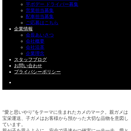
平ボデー ドライバー募集
営業担当募集
配車担当募集
２０２２年 無事故表彰②
ご応募はこちら
企業情報
2023-01-07(Sat)
会長あいさつ
会社概要
会社沿革
企業理念
スタッフブログ
お問い合わせ
プライバシーポリシー
”愛と思いやり”をテーマに生まれたカメのマーク。親ガメは
宝栄運送、子ガメはお客様から預かった大切な品物を意図し
ています。
親が子を思うように。安全で迅速かつ確実に一歩一歩、愛と