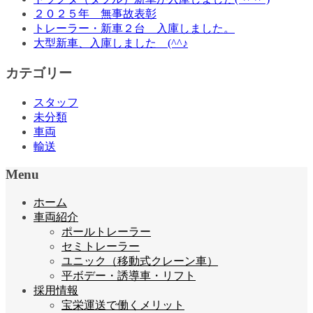
２０２５年 無事故表彰
トレーラー・新車２台 入庫しました。
大型新車、入庫しました (^^♪
カテゴリー
スタッフ
未分類
車両
輸送
Menu
ホーム
車両紹介
ポールトレーラー
セミトレーラー
ユニック（移動式クレーン車）
平ボデー・誘導車・リフト
採用情報
宝栄運送で働くメリット