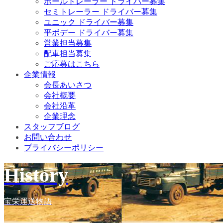
ポールトレーラー ドライバー募集
セミトレーラー ドライバー募集
ユニック ドライバー募集
平ボデー ドライバー募集
営業担当募集
配車担当募集
ご応募はこちら
企業情報
会長あいさつ
会社概要
会社沿革
企業理念
スタッフブログ
お問い合わせ
プライバシーポリシー
History
宝栄運送物語