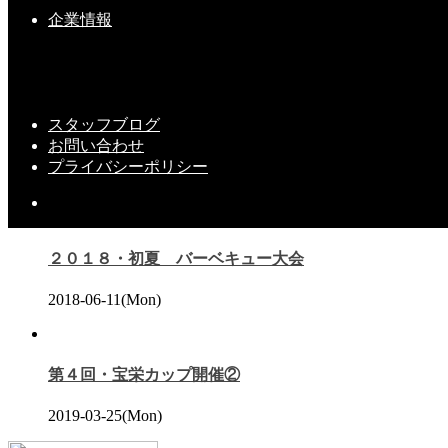
『新社屋』完成しました（＾＾）ｖｖ
企業情報
こちらの記事もどうぞ
スタッフブログ
新しい命①
お問い合わせ
プライバシーポリシー
2020-05-11(Mon)
２０１８・初夏 バーベキュー大会
2018-06-11(Mon)
第４回・宝栄カップ開催②
2019-03-25(Mon)