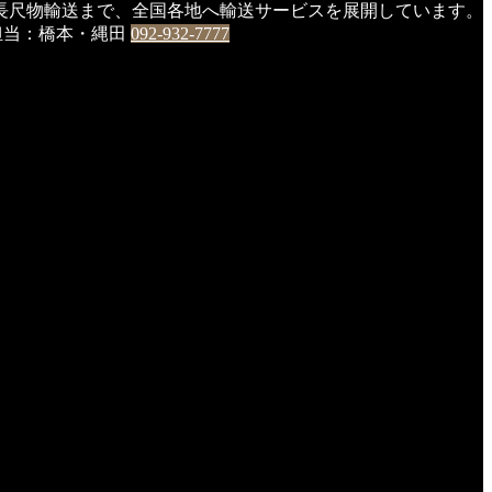
長尺物輸送まで、全国各地へ輸送サービスを展開しています。
0 担当：橋本・縄田
092-932-7777
くなり、日々秋の訪れを感じるようになりました。
進んでいます。