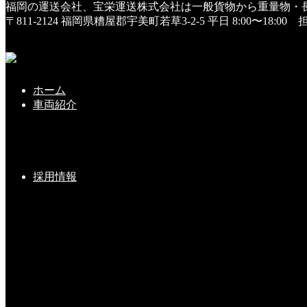
福岡の運送会社、宝栄運送株式会社は一般貨物から重量物・
HOME
〒811-2124 福岡県糟屋郡宇美町若草3-2-5
平日 8:00〜18:0
スタッフ
新社屋工事、完成間近！
新社屋工事、完成間近！
ホーム
車両紹介
2019年9月19日
日中汗ばむ陽気が続いていますが、朝夕はめっきり過ごし易
そんな中、当社の新社屋工事は、９月末完成に向け、順調に
採用情報
本日足場が外れ、いよいよ最終段階に突入です w（^v^）w
スタッフ
『新社屋・新築工事』～進行中～ (^o^)