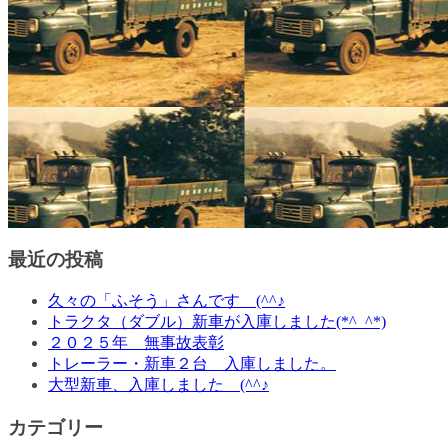
最近の投稿
久々の「ふそう」さんです (^^♪
トラクタ（ダブル）新車が入庫しました(*^_^*)
２０２５年 無事故表彰
トレーラー・新車２台 入庫しました。
大型新車、入庫しました (^^♪
カテゴリー