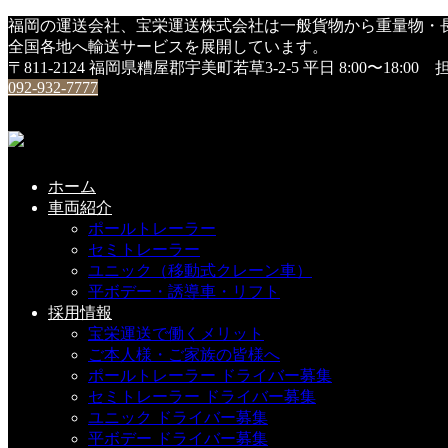
HOME
福岡の運送会社、宝栄運送株式会社は一般貨物から重量物・
DSC01483
全国各地へ輸送サービスを展開しています。
〒811-2124 福岡県糟屋郡宇美町若草3-2-5
平日 8:00〜18:0
DSC01483
092-932-7777
2019年10月21日
ホーム
こちらの記事もどうぞ
車両紹介
ポールトレーラー
セミトレーラー
ユニック（移動式クレーン車）
平ボデー・誘導車・リフト
採用情報
宝栄運送で働くメリット
ご本人様・ご家族の皆様へ
ポールトレーラー ドライバー募集
セミトレーラー ドライバー募集
ユニック ドライバー募集
平ボデー ドライバー募集