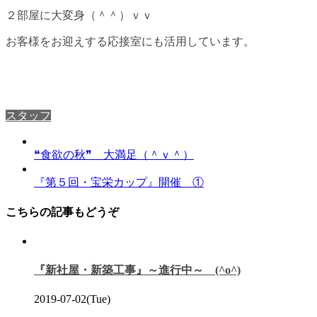
２部屋に大変身（＾＾）ｖｖ
お客様をお迎えする応接室にも活用しています。
スタッフ
❝食欲の秋❞ 大満足（＾ｖ＾）
『第５回・宝栄カップ』開催 ①
こちらの記事もどうぞ
『新社屋・新築工事』～進行中～ (^o^)
2019-07-02(Tue)