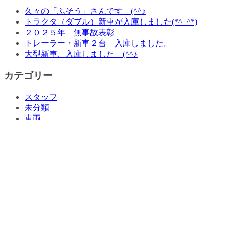
久々の「ふそう」さんです (^^♪
トラクタ（ダブル）新車が入庫しました(*^_^*)
２０２５年 無事故表彰
トレーラー・新車２台 入庫しました。
大型新車、入庫しました (^^♪
カテゴリー
スタッフ
未分類
車両
輸送
Menu
ホーム
車両紹介
ポールトレーラー
セミトレーラー
ユニック（移動式クレーン車）
平ボデー・誘導車・リフト