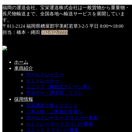
HOME
福岡の運送会社、宝栄運送株式会社は一般貨物から重量物・
スタッフ
長尺物輸送まで、全国各地へ輸送サービスを展開していま
新事務所・最大の『目玉』！
す。
〒811-2124 福岡県糟屋郡宇美町若草3-2-5
平日 8:00〜18:00
新事務所・最大の『目玉』！
担当：橋本・縄田
092-932-7777
2019年11月19日
新事務所の最大のポイントである、会議室を紹介します。
ホーム
通常は、約２０名で会議が出来る、大会議室。
車両紹介
ポールトレーラー
セミトレーラー
ユニック（移動式クレーン車）
平ボデー・誘導車・リフト
採用情報
宝栄運送で働くメリット
ご本人様・ご家族の皆様へ
ポールトレーラー ドライバー募集
セミトレーラー ドライバー募集
ユニック ドライバー募集