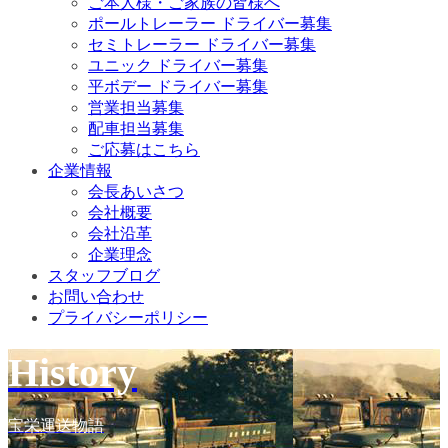
ご本人様・ご家族の皆様へ
ポールトレーラー ドライバー募集
セミトレーラー ドライバー募集
ユニック ドライバー募集
平ボデー ドライバー募集
営業担当募集
配車担当募集
ご応募はこちら
企業情報
会長あいさつ
会社概要
会社沿革
企業理念
スタッフブログ
お問い合わせ
プライバシーポリシー
History
宝栄運送物語