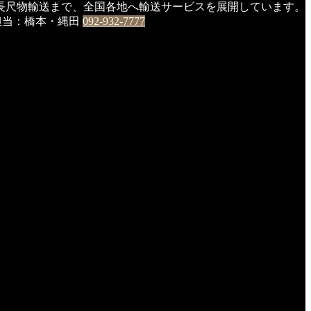
長尺物輸送まで、全国各地へ輸送サービスを展開しています。
0 担当：橋本・縄田
092-932-7777
、全員怪我なく無事にホールアウト。
。