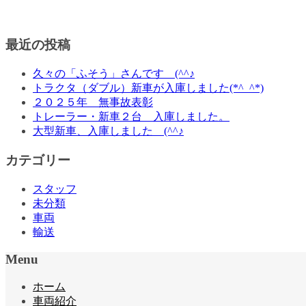
最近の投稿
久々の「ふそう」さんです (^^♪
トラクタ（ダブル）新車が入庫しました(*^_^*)
２０２５年 無事故表彰
トレーラー・新車２台 入庫しました。
大型新車、入庫しました (^^♪
カテゴリー
スタッフ
未分類
車両
輸送
Menu
ホーム
車両紹介