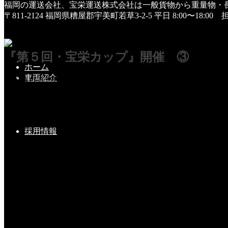
福岡の運送会社、宝栄運送株式会社は一般貨物から重量物・
HOME
〒811-2124 福岡県糟屋郡宇美町若草3-2-5
平日 8:00〜18:0
未分類
『第５回・宝栄カップ』開催 ③
『第５回・宝栄カップ』開催 ③
ホーム
車両紹介
2019年11月27日
狭いコースでＯＢに悩まされながらも（私だけ・・？？？）
コース・レストランを借りて、表彰式です。
採用情報
ブービーメーカー賞（１９位）、ブービー賞⇒４位まで表彰
続いては、ベスグロ・ニアピン・ドラコンなど各賞の表彰。
未分類