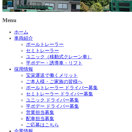
Menu
ホーム
車両紹介
ポールトレーラー
セミトレーラー
ユニック（移動式クレーン車）
平ボデー・誘導車・リフト
採用情報
宝栄運送で働くメリット
ご本人様・ご家族の皆様へ
ポールトレーラー ドライバー募集
セミトレーラー ドライバー募集
ユニック ドライバー募集
平ボデー ドライバー募集
営業担当募集
配車担当募集
ご応募はこちら
企業情報