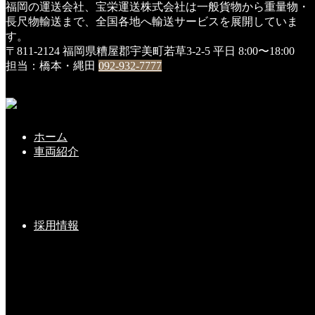
福岡の運送会社、宝栄運送株式会社は一般貨物から重量物・
HOME
長尺物輸送まで、全国各地へ輸送サービスを展開していま
車両
す。
『令和元年』新車入車・・第３弾
〒811-2124 福岡県糟屋郡宇美町若草3-2-5
平日 8:00〜18:00
担当：橋本・縄田
092-932-7777
『令和元年』新車入車・・第３弾
2019年12月9日
本日・１２月９日（大安吉日）、４トン平車・２台が『い
ホーム
すゞ自動車様』より納車されました。
車両紹介
先月の３台に続き、『令和元年』・５台目の入車です。
今回が『令和元年』最後の納車ですが、『令和２年』も１台
でも多く新車を迎えられる様、従業員一同、頑張ります！
採用情報
★★★増車に伴い、乗務員さんも募集しております★★★