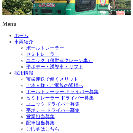
Menu
ホーム
車両紹介
ポールトレーラー
セミトレーラー
ユニック（移動式クレーン車）
平ボデー・誘導車・リフト
採用情報
宝栄運送で働くメリット
ご本人様・ご家族の皆様へ
ポールトレーラー ドライバー募集
セミトレーラー ドライバー募集
ユニック ドライバー募集
平ボデー ドライバー募集
営業担当募集
配車担当募集
ご応募はこちら