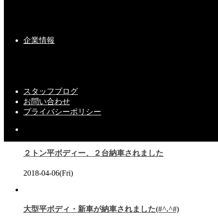
「宝栄トラックに乗ってみたいな～」と思われた『あな
た』。お気軽にお問合わせ下さい。
企業情報
車両
『令和元年』新車入車・第２弾！
スタッフブログ
『トラック・退車式』
お問い合わせ
プライバシーポリシー
こちらの記事もどうぞ
２トン平ボディー、２台納車されました
2018-04-06(Fri)
大型平ボディ・新車が納車されました(#^.^#)