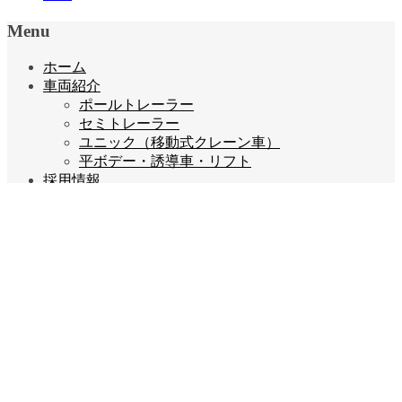
Menu
ホーム
車両紹介
ポールトレーラー
セミトレーラー
ユニック（移動式クレーン車）
平ボデー・誘導車・リフト
採用情報
宝栄運送で働くメリット
ご本人様・ご家族の皆様へ
ポールトレーラー ドライバー募集
セミトレーラー ドライバー募集
ユニック ドライバー募集
平ボデー ドライバー募集
営業担当募集
配車担当募集
ご応募はこちら
企業情報
会長あいさつ