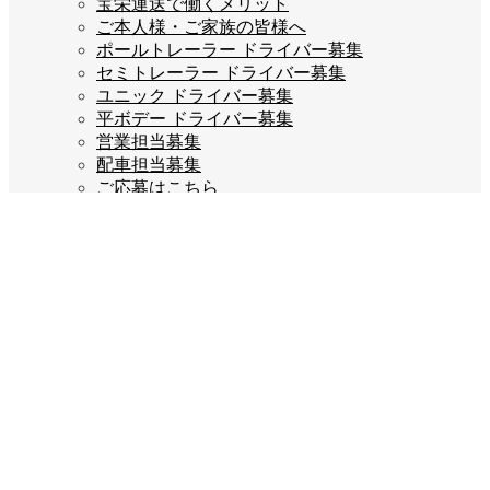
宝栄運送で働くメリット
ご本人様・ご家族の皆様へ
ポールトレーラー ドライバー募集
セミトレーラー ドライバー募集
ユニック ドライバー募集
平ボデー ドライバー募集
営業担当募集
配車担当募集
ご応募はこちら
企業情報
会長あいさつ
会社概要
会社沿革
企業理念
スタッフブログ
お問い合わせ
プライバシーポリシー
Company info
宝栄運送株式会社
福岡県糟屋郡宇美町若草3丁目2-5