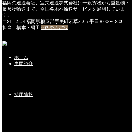
福岡の運送会社、宝栄運送株式会社は一般貨物から重量物・
HOME
長尺物輸送まで、全国各地へ輸送サービスを展開していま
DSC01722
す。
〒811-2124 福岡県糟屋郡宇美町若草3-2-5
平日 8:00〜18:00
DSC01722
担当：橋本・縄田
092-932-7777
2020年1月7日
ホーム
こちらの記事もどうぞ
車両紹介
２０２１年度 無事故表彰⑤
採用情報
2022-01-13(Thu)
トレーラー・ヘッドが納入されました
2023-11-16(Thu)