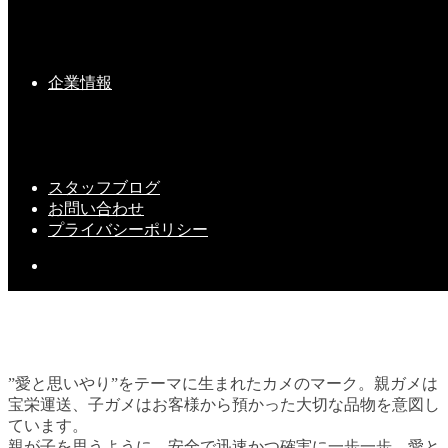
新社屋工事、完成間近！
企業情報
2019-09-19(Thu)
スタッフブログ
お問い合わせ
プライバシーポリシー
”愛と思いやり”をテーマに生まれたカメのマーク。親ガメは
宝栄運送、子ガメはお客様から預かった大切な品物を意図し
ています。
親が子を思うように。安全で迅速かつ確実に一歩一歩、愛と