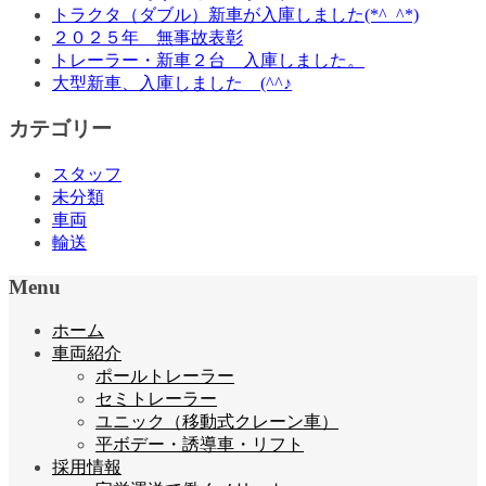
トラクタ（ダブル）新車が入庫しました(*^_^*)
２０２５年 無事故表彰
トレーラー・新車２台 入庫しました。
大型新車、入庫しました (^^♪
カテゴリー
スタッフ
未分類
車両
輸送
Menu
ホーム
車両紹介
ポールトレーラー
セミトレーラー
ユニック（移動式クレーン車）
平ボデー・誘導車・リフト
採用情報