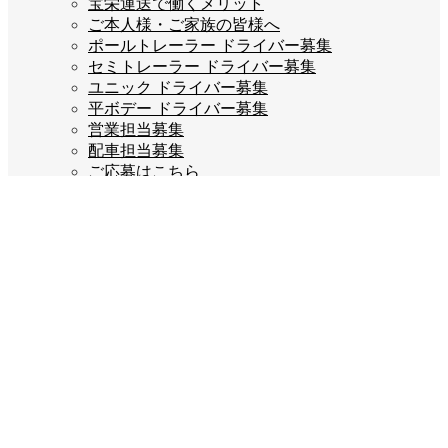
宝栄運送で働くメリット
ご本人様・ご家族の皆様へ
ポールトレーラー ドライバー募集
セミトレーラー ドライバー募集
ユニック ドライバー募集
平ボデー ドライバー募集
営業担当募集
配車担当募集
ご応募はこちら
企業情報
会長あいさつ
会社概要
会社沿革
企業理念
スタッフブログ
お問い合わせ
プライバシーポリシー
Company info
宝栄運送株式会社
福岡県糟屋郡宇美町若草3丁目2-5