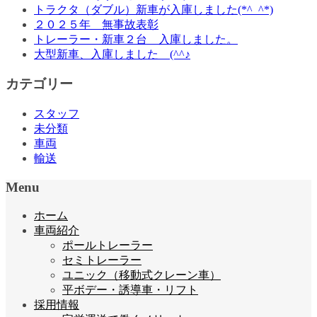
トラクタ（ダブル）新車が入庫しました(*^_^*)
２０２５年 無事故表彰
トレーラー・新車２台 入庫しました。
大型新車、入庫しました (^^♪
カテゴリー
スタッフ
未分類
車両
輸送
Menu
ホーム
車両紹介
ポールトレーラー
セミトレーラー
ユニック（移動式クレーン車）
平ボデー・誘導車・リフト
採用情報