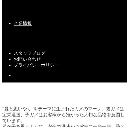
春のおとずれ①
企業情報
2019-03-04(Mon)
スタッフブログ
お問い合わせ
プライバシーポリシー
”愛と思いやり”をテーマに生まれたカメのマーク。親ガメは
宝栄運送、子ガメはお客様から預かった大切な品物を意図し
ています。
親が子を思うように。安全で迅速かつ確実に一歩一歩、愛と