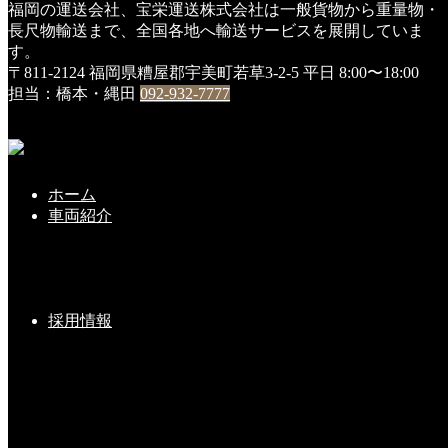
福岡の運送会社、宝栄運送株式会社は一般貨物から重量物・
HOME
長尺物輸送まで、全国各地へ輸送サービスを展開していま
DSC01681
す。
〒811-2124 福岡県糟屋郡宇美町若草3-2-5
平日 8:00〜18:00
DSC01681
担当：橋本・縄田
092-932-7777
2020年1月8日
ホーム
こちらの記事もどうぞ
車両紹介
おかげさまで、５０周年
採用情報
2020-09-25(Fri)
トレーラー新車 入社しました(^^♪
2024-08-19(Mon)