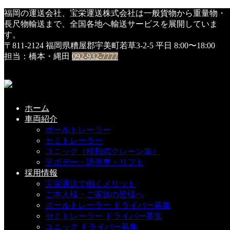
HOME
福岡の運送会社、宝栄運送株式会社は一般貨物から重量物・
スタッフ
長尺物輸送まで、全国各地へ輸送サービスを展開していま
新しい命③
す。
〒811-2124 福岡県糟屋郡宇美町若草3-2-5
平日 8:00〜18:00
新しい命③
担当：橋本・縄田
092-932-7777
2020年5月14日
GW明けの先週、O課長がトラックに近づくと『ピヨピヨ』
ホーム
と可愛い鳴き声が。
車両紹介
再び体を捻って、スマホを構えてキャビン奥へ・・・
ポールトレーラー
セミトレーラー
可愛いヒナたちが親鳥の帰りを待って、大合唱していまし
ユニック（移動式クレーン車）
た。
平ボデー・誘導車・リフト
採用情報
社長始め社員一同、無事に孵化した事を喜んでいます（ほっ
宝栄運送で働くメリット
こり ＾＾ｖｖ）
ご本人様・ご家族の皆様へ
ポールトレーラー ドライバー募集
セミトレーラー ドライバー募集
スタッフ
ユニック ドライバー募集