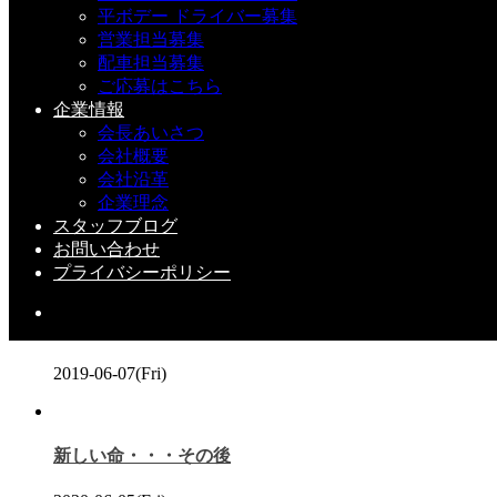
平ボデー ドライバー募集
営業担当募集
新しい命②
配車担当募集
ご応募はこちら
企業情報
会長あいさつ
会社概要
会社沿革
新しい命・・・その後
企業理念
スタッフブログ
こちらの記事もどうぞ
お問い合わせ
プライバシーポリシー
新社屋 ”地鎮祭”
2019-06-07(Fri)
新しい命・・・その後