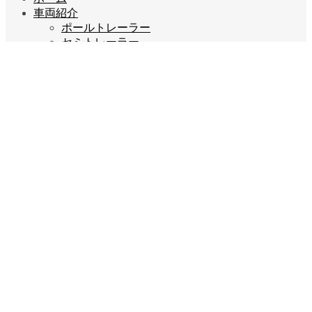
車両紹介
ポールトレーラー
セミトレーラー
ユニック（移動式クレーン車）
平ボデー・誘導車・リフト
採用情報
宝栄運送で働くメリット
ご本人様・ご家族の皆様へ
ポールトレーラー ドライバー募集
セミトレーラー ドライバー募集
ユニック ドライバー募集
平ボデー ドライバー募集
営業担当募集
配車担当募集
ご応募はこちら
企業情報
会長あいさつ
会社概要
会社沿革
企業理念
スタッフブログ