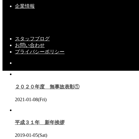
企業情報
スタッフ
２０２０年度 無事故表彰⑧
スタッフブログ
お問い合わせ
YouTube、公開しました
プライバシーポリシー
こちらの記事もどうぞ
２０２０年度 無事故表彰①
2021-01-08(Fri)
平成３１年 新年挨拶
2019-01-05(Sat)