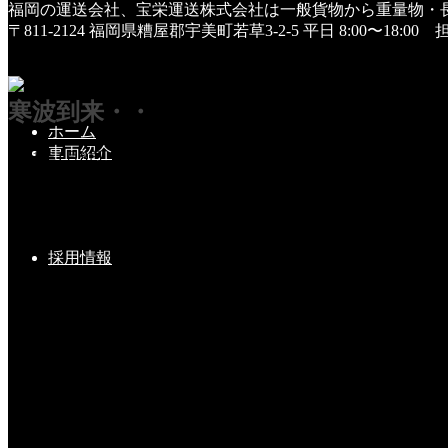
福岡の運送会社、宝栄運送株式会社は一般貨物から重量物・
HOME
〒811-2124 福岡県糟屋郡宇美町若草3-2-5
平日 8:00〜18:0
スタッフ
寒波到来・・
寒波到来・・
ホーム
車両紹介
2021年1月8日
昨日から雪が舞ってましたが、本日午前中には一面真っ白に
近年では一番の積雪です。
採用情報
乗務員の皆さんの、無事の帰社を願っているところです。