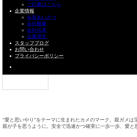
2024-10-23(Wed)
ご応募はこちら
企業情報
会長あいさつ
『第２回・宝栄カップ』開催②
会社概要
会社沿革
2018-05-01(Tue)
企業理念
スタッフブログ
お問い合わせ
プライバシーポリシー
”愛と思いやり”をテーマに生まれたカメのマーク。親ガメは
親が子を思うように。安全で迅速かつ確実に一歩一歩、愛と