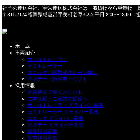
HOME
福岡の運送会社、宝栄運送株式会社は一般貨物から重量物・
1年①
〒811-2124 福岡県糟屋郡宇美町若草3-2-5
平日 8:00〜18:0
1年①
2021年1月8日
ホーム
車両紹介
ポールトレーラー
セミトレーラー
こちらの記事もどうぞ
ユニック（移動式クレーン車）
平ボデー・誘導車・リフト
採用情報
新社屋工事、完成間近！
宝栄運送で働くメリット
ご本人様・ご家族の皆様へ
2019-09-19(Thu)
ポールトレーラー ドライバー募集
セミトレーラー ドライバー募集
ユニック ドライバー募集
平ボデー ドライバー募集
大型平ボディ・新車が入庫しました !(^^)!
営業担当募集
配車担当募集