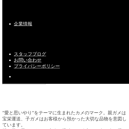
2025-06-12(Thu)
新しい命・・・その後
企業情報
2020-06-05(Fri)
スタッフブログ
お問い合わせ
プライバシーポリシー
”愛と思いやり”をテーマに生まれたカメのマーク。親ガメは
宝栄運送、子ガメはお客様から預かった大切な品物を意図し
ています。