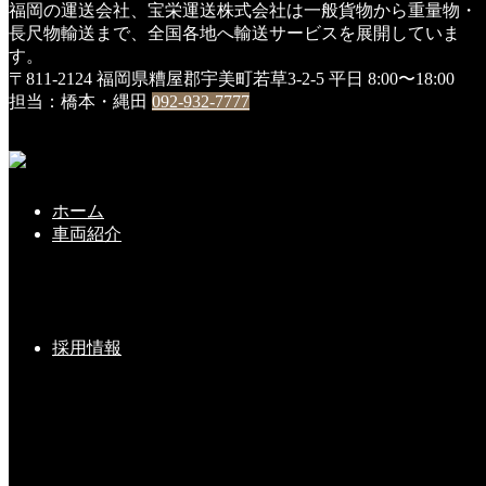
福岡の運送会社、宝栄運送株式会社は一般貨物から重量物・
HOME
長尺物輸送まで、全国各地へ輸送サービスを展開していま
14年
す。
〒811-2124 福岡県糟屋郡宇美町若草3-2-5
平日 8:00〜18:00
14年
担当：橋本・縄田
092-932-7777
2021年1月8日
ホーム
こちらの記事もどうぞ
車両紹介
『新社屋』完成しました（＾＾）ｖｖ
採用情報
2019-09-30(Mon)
大型新車、入庫しました (^^♪