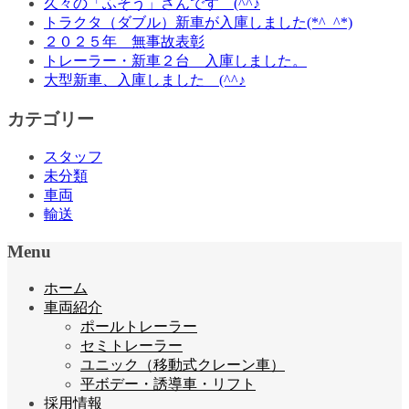
久々の「ふそう」さんです (^^♪
トラクタ（ダブル）新車が入庫しました(*^_^*)
２０２５年 無事故表彰
トレーラー・新車２台 入庫しました。
大型新車、入庫しました (^^♪
カテゴリー
スタッフ
未分類
車両
輸送
Menu
ホーム
車両紹介
ポールトレーラー
セミトレーラー
ユニック（移動式クレーン車）
平ボデー・誘導車・リフト
採用情報