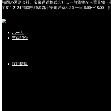
福岡の運送会社、宝栄運送株式会社は一般貨物から重量物・
HOME
〒811-2124 福岡県糟屋郡宇美町若草3-2-5
平日 8:00〜18:0
証書②
証書②
ホーム
2023年1月31日
車両紹介
こちらの記事もどうぞ
採用情報
２０１９年・無事故表彰・・④
2020-01-10(Fri)
大型新車、入庫しました (^^♪