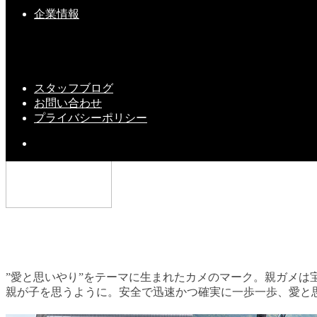
2025-06-12(Thu)
企業情報
『第５回・宝栄カップ』開催 ②
2019-11-26(Tue)
スタッフブログ
お問い合わせ
プライバシーポリシー
”愛と思いやり”をテーマに生まれたカメのマーク。親ガメは
親が子を思うように。安全で迅速かつ確実に一歩一歩、愛と