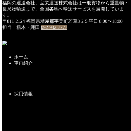
福岡の運送会社、宝栄運送株式会社は一般貨物から重量物・
HOME
長尺物輸送まで、全国各地へ輸送サービスを展開していま
車両
す。
トレーラー・ヘッドが納入されました
〒811-2124 福岡県糟屋郡宇美町若草3-2-5
平日 8:00〜18:00
担当：橋本・縄田
092-932-7777
トレーラー・ヘッドが納入されました
2023年11月16日
去る１１月１０日、いすゞ自動車様、各関係会社様のご協力
ホーム
を賜り、トレーラーヘッド・２台が無事に納入されました。
車両紹介
トレーラーの新車納車は久々で、かなり興奮してます。
採用情報
車両
大型平ボディ・新車が納車されました(#^.^#)
大型平車 新車が入りました(^^♪