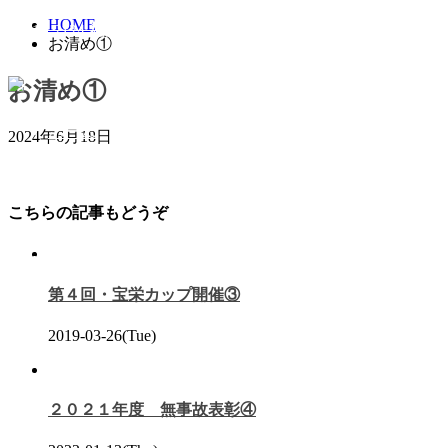
福岡の運送会社、宝栄運送株式会社は一般貨物から重量物・
HOME
〒811-2124 福岡県糟屋郡宇美町若草3-2-5
平日 8:00〜18:0
お清め①
お清め①
ホーム
2024年6月18日
車両紹介
こちらの記事もどうぞ
採用情報
第４回・宝栄カップ開催③
2019-03-26(Tue)
２０２１年度 無事故表彰④