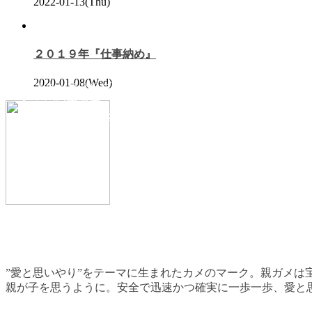
2022-01-13(Thu)
企業情報
２０１９年『仕事納め』
2020-01-08(Wed)
スタッフブログ
お問い合わせ
プライバシーポリシー
”愛と思いやり”をテーマに生まれたカメのマーク。親ガメは
親が子を思うように。安全で迅速かつ確実に一歩一歩、愛と