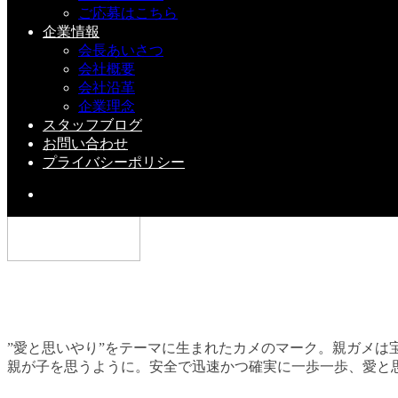
2019-01-10(Thu)
ご応募はこちら
企業情報
会長あいさつ
今が旬！枇杷（びわ）も実りました v(^^)v
会社概要
会社沿革
2018-05-29(Tue)
企業理念
スタッフブログ
お問い合わせ
プライバシーポリシー
”愛と思いやり”をテーマに生まれたカメのマーク。親ガメは
親が子を思うように。安全で迅速かつ確実に一歩一歩、愛と