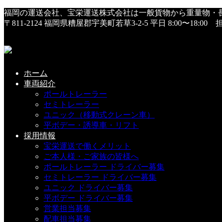
HOME
福岡の運送会社、宝栄運送株式会社は一般貨物から重量物・
幕①
〒811-2124 福岡県糟屋郡宇美町若草3-2-5
平日 8:00〜18:0
幕①
2024年6月18日
ホーム
車両紹介
ポールトレーラー
セミトレーラー
こちらの記事もどうぞ
ユニック（移動式クレーン車）
平ボデー・誘導車・リフト
採用情報
平成３０年・無事故表彰式➂
宝栄運送で働くメリット
ご本人様・ご家族の皆様へ
2019-01-09(Wed)
ポールトレーラー ドライバー募集
セミトレーラー ドライバー募集
ユニック ドライバー募集
平ボデー ドライバー募集
１２月２９日 納会
営業担当募集
配車担当募集