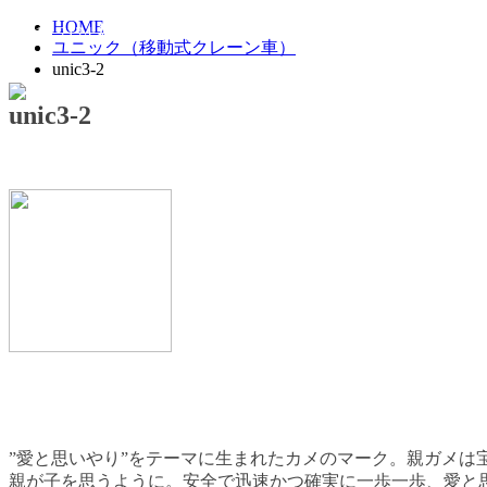
福岡の運送会社、宝栄運送株式会社は一般貨物から重量物・
HOME
〒811-2124 福岡県糟屋郡宇美町若草3-2-5
平日 8:00〜18:0
ユニック（移動式クレーン車）
unic3-2
unic3-2
ホーム
車両紹介
採用情報
”愛と思いやり”をテーマに生まれたカメのマーク。親ガメは
親が子を思うように。安全で迅速かつ確実に一歩一歩、愛と