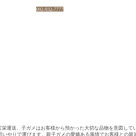
長尺物輸送まで、全国各地へ輸送サービスを展開しています。
0 担当：橋本・縄田
092-932-7777
宝栄運送、子ガメはお客様から預かった大切な品物を意図して
思いやりで運びます。親子ガメの愛嬌ある風情でお客様との親