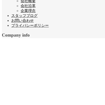
会社概要
会社沿革
企業理念
スタッフブログ
お問い合わせ
プライバシーポリシー
Company info
宝栄運送株式会社
福岡県糟屋郡宇美町若草3丁目2-5
TEL:092-932-7777
FAX:092-933-7777
© 2026. 福岡の運送会社「宝栄運送株式会社」 All Rights Reserv